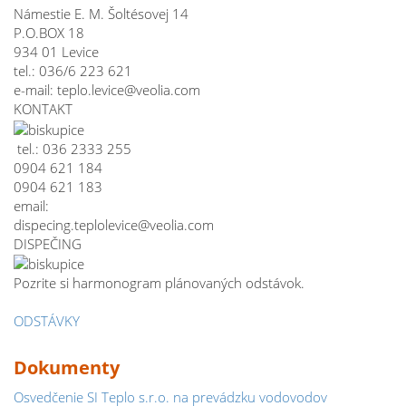
Námestie E. M. Šoltésovej 14
P.O.BOX 18
934 01 Levice
tel.:
036/6 223 621
e-mail:
teplo.levice@veolia.com
KONTAKT
tel.:
036 2333 255
0904 621 184
0904 621 183
email:
dispecing.teplolevice@veolia.com
DISPEČING
Pozrite si harmonogram plánovaných odstávok.
ODSTÁVKY
Dokumenty
Osvedčenie SI Teplo s.r.o. na prevádzku vodovodov